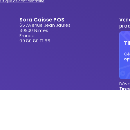
litique de confidentialité
Sora Caisse POS
Vend
65 Avenue Jean Jaures
prod
30900 Nîmes
France
09 80 80 17 55
Dével
Tine
prod
Goog
: l'I
meta