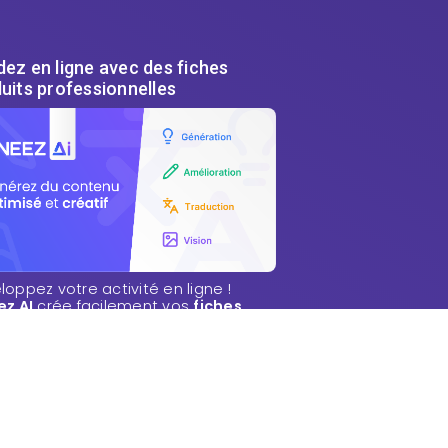
ez en ligne avec des fiches
uits professionnelles
oppez votre activité en ligne !
ez AI
crée facilement vos
fiches
uits PrestaShop
optimisées pour
le. Fini les heures passées à rédiger
A génère descriptions, titres SEO et
-descriptions en quelques clics.
ESSAYER GRATUITEMENT