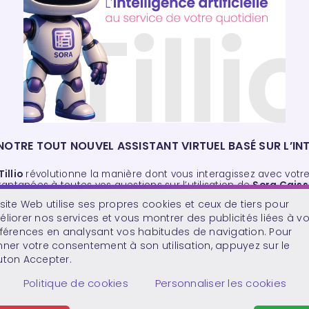
NOTRE TOUT NOUVEL ASSISTANT VIRTUEL BASÉ SUR L’INTE
Tillio
révolutionne la manière dont vous interagissez avec votr
antanées à toutes vos questions sur l’utilisation de
Sora Caiss
site Web utilise ses propres cookies et ceux de tiers pour
que ou d’attendre une réponse du support : l’
IA
de
Tillio
vous 
liorer nos services et vous montrer des publicités liées à v
. Que ce soit pour apprendre à encaisser un client, gérer vos pr
férences en analysant vos habitudes de navigation. Pour
ner votre consentement à son utilisation, appuyez sur le
te, cet assistant
IA
intégré à
Sora Caisse POS
vous fait gagner
ton Accepter.
Politique de cookies
Personnaliser les cookies
face
Sora Caisse POS
,
Tillio
représente une nouvelle génération